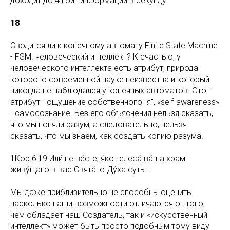
доходит до 4 Гбит информации в секунду.
18
Сводится ли к конечному автомату Finite State Machine
- FSM. человеческий интеллект? К счастью, у
человеческого интеллекта есть атрибут, природа
которого современной науке неизвестна и который
никогда не наблюдался у конечных автоматов. Этот
атрибут - ощущение собственного "я", «self-awareness»
- самосознание. Без его объяснения нельзя сказать,
что мы поняли разум, а следовательно, нельзя
сказать, что мы знаем, как создать копию разума.
1Кор.6:19 Или́ не ве́сте, я́ко телеса́ ва́ша храм
живу́щаго в вас Свята́го Ду́ха суть...
Мы даже приблизительно не способны оценить
насколько наши возможности отличаются от того,
чем обладает наш Создатель, так и «искусственный
интеллект» может быть просто подобным тому виду